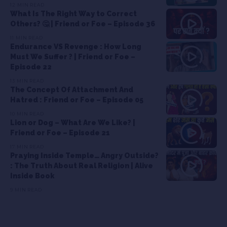
12 MIN READ
What Is The Right Way to Correct
Others? 🤔 | Friend or Foe – Episode 36
11 MIN READ
Endurance VS Revenge : How Long
Must We Suffer ? | Friend or Foe –
Episode 22
13 MIN READ
The Concept Of Attachment And
Hatred : Friend or Foe – Episode 05
10 MIN READ
Lion or Dog – What Are We Like? |
Friend or Foe – Episode 21
17 MIN READ
Praying Inside Temple… Angry Outside?
: The Truth About Real Religion | Alive
Inside Book
9 MIN READ