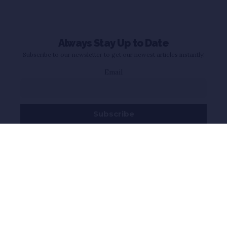
Always Stay Up to Date
Subscribe to our newsletter to get our newest articles instantly!
Email
WHATSAPP
YOUTUBE
INSTAGRAM
Follow Us
FACEBOOK
TWITTER
TELEGRAM