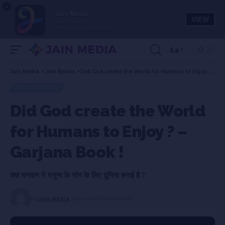
×
Jain Media
VIEW
Jain Media
FREE - In Google Play
Aa
Jain Media
>
Jain Books
>
Did God create the World for Humans to Enjoy ? – Garjana Book !
JAIN BOOKS
Did God create the World
for Humans to Enjoy ? –
Garjana Book !
क्या भगवान ने मनुष्य के भोग के लिए दुनिया बनाई है ?
BY
JAIN MEDIA
288 VIEWS
8 MIN READ