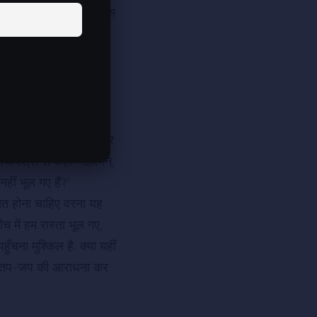
 बाद उन्हें अपने चातुर्मास
 आचार्यश्री से कहा कि
? आगे शायद वहाँ बस्ती भी
ी उन भवनों की तरफ चलते
ुजाओं में बल था और मुख पर
्यश्री से कहा ‘महात्मन्‌.
नहीं भूल गए हैं?’
चित होना चाहिए वरना यह
ीच में हम रास्ता भूल गए,
चना मुश्किल है. क्‍या यहीं
समय तप-जप की आराधना कर