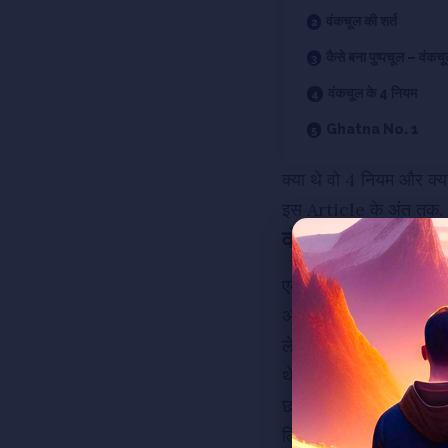
वंकचूल की शर्त
कैसे बना पुष्पचूल – वंकच
वंकचूल के 4 नियम
Ghatna No. 1
क्या थे वो 4 नियम और क्य
इस Article के अंत तक.
वंकचूल और गुरु भगव
एक बार बारिश के मौसम के
अष्टापद की ओर जंगल के रास
लेकिन अब और आगे जाना उन
थे.
छोटे-छोटे जन्तुओं की तो ज
लिए आगे कदम बढ़ाना Imp