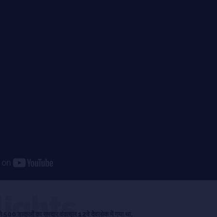
lights
से 500 डाकुओं का सरदार वंकचूल 12वे देवलोक में गया था.