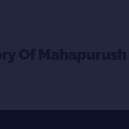
ul
tory Of Mahapurush