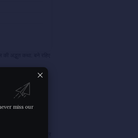
 की अद्भुत कथा. बने रहिए
साथ आबू (देलवाडा) से
करते हुए आगे बढ़ रहे थे
 काफी मात्रा में हो गए
never miss our
से अब उन साधु भगवंतों के
 जाना था. सभी इसी संकल्प पर