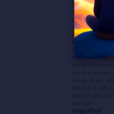
निकले थे कि समय पर पहुँच ज
की जगह तक पहुंचना मुश्
उस समय एक महात्मा की नज
‘गुरुदेव. अब चातुर्मास की
हो सकती है.’ आचार्यश्री 
हैं.’
भवनों के निकट पहुँचते ही
तेजस्विता थी. आचार्यश्री 
इस बारिश के मौसम में आप 
युवक की यह बात सुनकर आचा
ऐसे प्रश्न क्यों करता. आचा
बारिश भी हो गई, बारिश के 
आसपास में चातुर्मास में
निकाल सकें?’
वंकचूल की शर्त