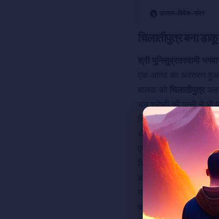
उपशम-विवेक-संवर
चिलातीपुत्र बना डाक
श्री मुनिसुव्रतस्वामी भगव
एक आत्मा का अवतरण हुआ औ
बालक को
चिलातीपुत्र
कहन
धन श्रेष्ठी की पत्नी ने भी
चिलातीपुत्र और सुसीमा बड़े
धीरे वह स्नेह राग, काम रा
एक बार चिलातीपुत्र के 
चिलातीपुत्र जंगल में गया 
और इसलिए इंसान के मन पर 
गया.
चोरी, लूट आदि चिलातीपुत