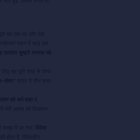
की मौत हुई, उसके अगले ही
से खून बह रहा था और उस
त्सर्ग ध्यान में खड़े एक
ह तलवार तुम्हारे मस्तक को
 लिए यह पूरी तरह से योग्य
क-संवर”
मात्र ये तीन शब्द
पशम को धर्म कहा
है,
ी मेरी आत्मा को घिक्कार
थ समझ में आ गया.
विवेक
र्म होता है, विवेकहीन