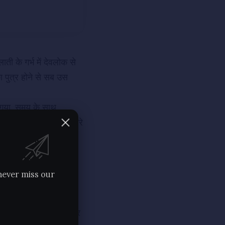
ती के गर्भ में देवलोक से
 पुत्र होने से सब उस
गया. समय के साथ
 प्रति राग पैदा हुआ और धीरे
ाल दिया. घर छोड़कर
कि
जैसी संगत वैसी रंगत
never miss our
्र बहुत बड़ा
डाकू
बन
 को नहीं भूल पाया था और