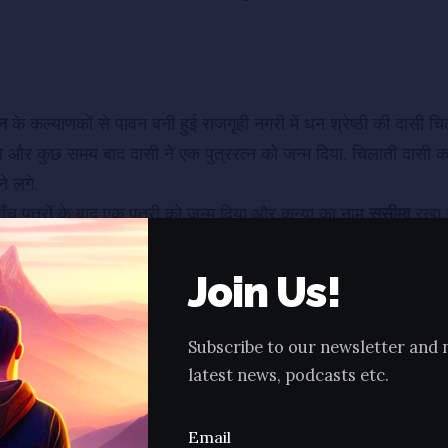
ू
ान
के कल्याणकों से पावन बनी हुई राजगृही नगरी में धन श्रेष्ठी की दासी चिला
र कुछ समय बाद दासी ने एक पुत्ररत्न को जन्म दिया. चिलाती दासी का
े लगे.
 पाँच पुत्रों के बाद एक पुत्री को जन्म दिया और कन्या का नाम
सुसीमा
रखा 
 होने लगे. पूर्व जन्म के संबंध के कारण चिलातीपुत्र के दिल में सुसीमा के
ग में बदलने लगा.
Join Us!
गलत Behaviour को देखकर धनसेठ ने चिलातीपुत्र को घर से बाहर निक
और चोरों की पल्‍ली यानी चोरों के Group में पहुँच गया. ऐसा कहा गया है 
Subscribe to our newsletter and 
संगति का प्रभाव बहुत जल्दी पड़ता है. चोरों के साथ रहते हुए चिलातीपुत
latest news, podcasts etc.
्र के जीवन का Routine बन गया. लूटने का धंधा करते हुए भी वह सुसीमा
Email