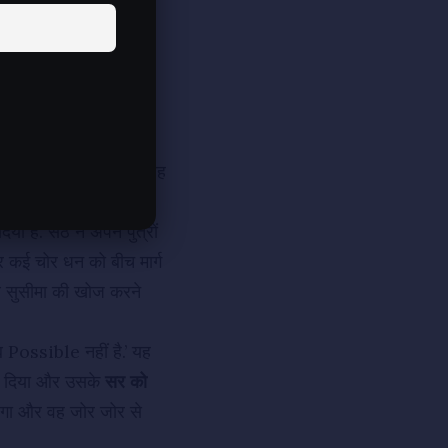
 के धनसेठ को
लूटने
का
ालिक तुम होंगे लेकिन
ी निद्रा
में सुला दिया.
र ने सेठ के घर को बुरी तरह
ल की ओर आगे बढ़ने लगे.
है. सेठ ने अपने पुत्रों
र कई चोर धन को बीच मार्ग
ाथ सुसीमा की खोज करने
ब Possible नहीं है.’ यह
ड़ दिया और उसके
सर को
लगा और वह जोर जोर से