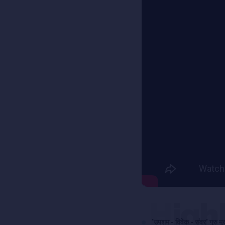
High
'उपशम - विवेक - संवर' गुरु म