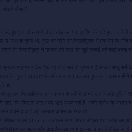
 मंदिर को भूल जाते हैं लेकिन यहाँ पर सेठ जिस दिन जिस दिन उसकी बच्ची 
 सोचने जैसा है.
े कटे हुए सर को हाथ में लेकर दौड़ रहा था. सुसीमा के कटे हुए सर में 
र लथपथ हो चुका था. कुछ दूर जाने पर चिलातीपुत्र ने एक पेड़ के नीचे कायो
ो देखते ही चिलातीपुत्र ने महात्मा को कहा कि
‘मुझे जल्दी धर्म कहो वरना य
ो सुनकर महात्मा ने देखा कि यह जीव भले ही गुस्से में है लेकिन
साधु धर्म
के
त्मा ने बहुत ही Short में धर्म का स्वरूप बतलाते हुए कहा
“उपशम-विवे
चले गए.
ों को सुनकर चिलातीपुत्र एक एक पद के बारे में सोचने लगा ‘अहो! मुनि ने
उ
 ही नहीं, मेरे अंदर तो क्रोध की आग धधक रही है. अहो! क्रोध के अधीन बन
उसने अपने हाथ में रही
तलवार
जमीन पर फेंक दी.
रे
विवेक
पद का Meaning सोचने लगा. सोचते सोचते उसे विवेक का अर्
ilities का पालन और अकर्तव्य का त्याग करना.
जीवन में विवेक से ही ध