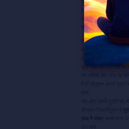
सुसीमा की छवि उसके दिल 
Decide किया. उसने अपने
सेठ की पुत्री
सुसीमा के ऊ
सुसीमा का अपहरण
एक दिन चिलातीपुत्र ने अ
अवस्वापिनी निद्रा यानी एक
से लूटा. उसके साथियों ने
कुछ समय बाद धनसेठ की नीं
को जगाया और नगर के सैनि
में ही छोड़कर अपने प्राण
लगा.
सेठ और उसके पुत्रों को प
सोचकर चिलातीपुत्र ने
सु
हाथ में लेकर
भागने लगा. ध
रोने लगा.