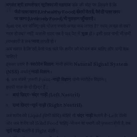
भगवंत श्री रत्नशेखर सूरीश्वरजी महाराज
डंके की चोट पर लिखते हैं कि
जैसे गलत खाना (Unhealthy Food) बीमारी देता है, वैसे ही गलत समय
पर खाना (Untimely Food) भी नुकसान पहुँचाता है।
Just एक बार सोचिए-हमें भोजन सबसे अच्छा कब लगता है? स्वाद अच्छा हो तब?
गरम हो तब? नहीं! असली स्वाद तब है जब पेट में
भूख
हो। इसी तरह पानी भी तभी
लाभकारी है जब
प्यास
लगती हो।
अब सवाल है कि हमें कैसे पता चले कि शरीर को भोजन कब चाहिए और पानी कब
चाहिए?
इसका उत्तर है-
स्वरोदेय विज्ञान
, यानी हमारा
Natural Signal System
(NSS)
अर्थात्
नाडी विज्ञान
।
4
. अब सबसे ज़रूरी Point-
नाड़ी विज्ञान
यानी स्वरोदेय विज्ञान।
हमारी नाक के दो छिद्र हैं :
बायां छिद्र=चंद्र नाड़ी (Left Nostril)
दायां छिद्र=सूर्य नाड़ी (Right Nostril)
जब शरीर को Liquid (पानी आदि) चाहिए तो
चंद्र नाड़ी
चलती है-Left वाली
और जब शरीर को Solid Food चाहिए-भोजन या पचाने की ज़रूरत होती है, तब
सूर्य नाड़ी
चलती है Right वाली।