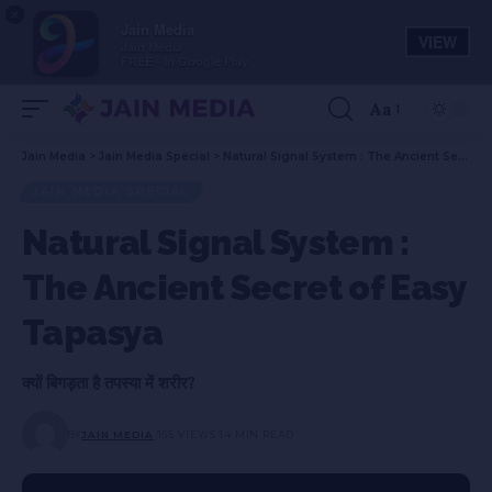
×
Jain Media
VIEW
Jain Media
FREE - In Google Play
Aa
Jain Media
>
Jain Media Special
>
Natural Signal System : The Ancient Secret of Easy Tapasya
JAIN MEDIA SPECIAL
Natural Signal System :
The Ancient Secret of Easy
Tapasya
क्यों बिगड़ता है तपस्या में शरीर?
BY
JAIN MEDIA
155 VIEWS
14 MIN READ