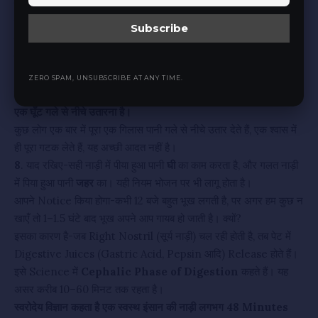
मौजूद
Enzymes
(जैसे Salivary Amylase) पाचन की प्रक्रिया को पहले
ही शुरू कर देते हैं।
इससे पेट पर कम बोझ पड़ता है और
अपच/गैस/एसिडिटी
की समस्या कम होती
है।
Eat Water
यानी कि क्या?
ZERO SPAM, UNSUBSCRIBE AT ANY TIME.
पानी को इस तरह से पीना है जैसे भोजन कर रहे हैं यानी पानी को धीरे धीरे एक-
एक घूँट गले से नीचे उतारना है।
कुछ लोग एक बार में पूरा एक गिलास पानी गले से नीचे उतार देते हैं, एक श्वास में
ही पूरा गटक लेते हैं, यह अच्छी आदत नहीं है।
8
. याद रखिए-सही नाड़ी में पीया हुआ पानी
घी
का काम करता है, और गलत नाड़ी
में पिया हुआ पानी
जहर
का। यही नियम भोजन पर भी लागू होता है।
आपने Notice किया होगा-कभी 12 बजे बहुत भूख लगती है, पर अगर हम कुछ न
खाएँ तो 1–1.5 घंटे बाद भूख अपने आप गायब हो जाती है। क्यों?
इसका कारण है-जब Right Nostril (सूर्य नाड़ी) चल रही होती है, तब पेट में
Digestive Juices (Gastric Acid, Pepsin आदि) Release होते हैं।
इसे Science में
Cephalic Phase of Digestion
कहते हैं। यह
असर करीब 10–60 मिनट तक रहता है।
स्वरोदेय विज्ञान कहता है एक स्वस्थ इंसान की नाड़ी लगभग 48 Minutes