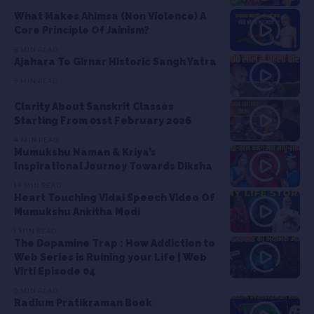
What Makes Ahimsa (Non Violence) A
Core Principle Of Jainism?
8 MIN READ
Ajahara To Girnar Historic Sangh Yatra
9 MIN READ
Clarity About Sanskrit Classes
Starting From 01st February 2026
4 MIN READ
Mumukshu Naman & Kriya’s
Inspirational Journey Towards Diksha
14 MIN READ
Heart Touching Vidai Speech Video Of
Mumukshu Ankitha Modi
1 MIN READ
The Dopamine Trap : How Addiction to
Web Series is Ruining your Life | Web
Virti Episode 04
9 MIN READ
Radium Pratikraman Book