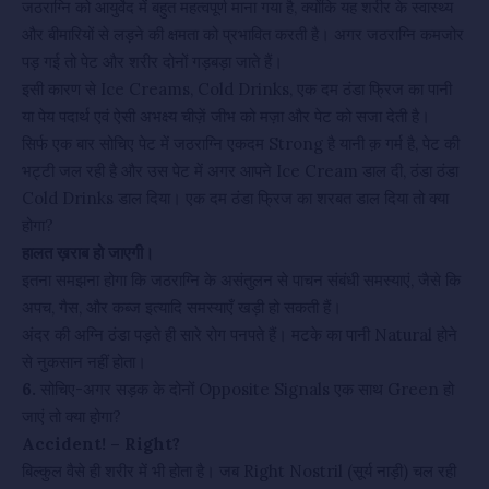
जठराग्नि को आयुर्वेद में बहुत महत्वपूर्ण माना गया है, क्योंकि यह शरीर के स्वास्थ्य
और बीमारियों से लड़ने की क्षमता को प्रभावित करती है। अगर जठराग्नि कमजोर
पड़ गई तो पेट और शरीर दोनों गड़बड़ा जाते हैं।
इसी कारण से Ice Creams, Cold Drinks, एक दम ठंडा फ्रिज का पानी
या पेय पदार्थ एवं ऐसी अभक्ष्य चीज़ें जीभ को मज़ा और पेट को सजा देती है।
सिर्फ एक बार सोचिए पेट में जठराग्नि एकदम Strong है यानी क़ गर्म है, पेट की
भट्टी जल रही है और उस पेट में अगर आपने Ice Cream डाल दी, ठंडा ठंडा
Cold Drinks डाल दिया। एक दम ठंडा फ्रिज का शरबत डाल दिया तो क्या
होगा?
हालत ख़राब हो जाएगी।
इतना समझना होगा कि जठराग्नि के असंतुलन से पाचन संबंधी समस्याएं, जैसे कि
अपच, गैस, और कब्ज इत्यादि समस्याएँ खड़ी हो सकती हैं।
अंदर की अग्नि ठंडा पड़ते ही सारे रोग पनपते हैं। मटके का पानी Natural होने
से नुकसान नहीं होता।
6.
सोचिए-अगर सड़क के दोनों Opposite Signals एक साथ Green हो
जाएं तो क्या होगा?
Accident! – Right?
बिल्कुल वैसे ही शरीर में भी होता है। जब Right Nostril (सूर्य नाड़ी) चल रही