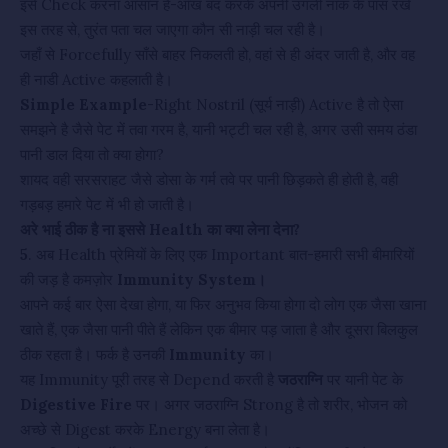
इसे Check करना आसान है-आँख बंद करके अपनी उंगली नाक के पास रखें
इस तरह से, तुरंत पता चल जाएगा कौन सी नाड़ी चल रही है।
जहाँ से Forcefully साँसे बाहर निकलती हो, वहां से ही अंदर जाती है, और वह
ही नाडी Active कहलाती है।
Simple Example
-Right Nostril (सूर्य नाड़ी) Active है तो ऐसा
समझने है जैसे पेट में तवा गरम है, यानी भट्टी चल रही है, अगर उसी समय ठंडा
पानी डाल दिया तो क्या होगा?
शायद वही सरसराहट जैसे डोसा के गर्म तवे पर पानी छिड़कते ही होती है, वही
गड़बड़ हमारे पेट में भी हो जाती है।
अरे भाई ठीक है ना इससे Health का क्या लेना देना?
5
. अब Health प्रेमियों के लिए एक Important बात-हमारी सभी बीमारियों
की जड़ है कमज़ोर
Immunity System।
आपने कई बार ऐसा देखा होगा, या फिर अनुभव किया होगा दो लोग एक जैसा खाना
खाते हैं, एक जैसा पानी पीते हैं लेकिन एक बीमार पड़ जाता है और दूसरा बिलकुल
ठीक रहता है। फर्क है उनकी
Immunity
का।
यह Immunity पूरी तरह से Depend करती है
जठराग्नि
पर यानी पेट के
Digestive Fire
पर। अगर जठराग्नि Strong है तो शरीर, भोजन को
अच्छे से Digest करके Energy बना लेता है।