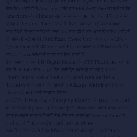
कुछ समय पहले Publish हुई एक Report के अनुसार India में एक व्यक्ति
दिन के 24 घंटे में से Average 7 घंटे तक Mobile का Use करता है जो कि
American और Chinese लोगों से भी ज्यादा पाया गया है यानी 7 घंटे से भी
ज्यादा का Screen Time. संडास में भी लोग फ़ोन को नहीं छोड़ना चाहते.
मान लेते हैं कि एक व्यक्ति की उम्र 100 साल की है और अगर दिन के 24 घंटे में
से व्यक्ति
8 घंटे यानी 1/3rd Time
Phone Use करें तो उसकी Life का
1/3rd Time यानी
33 Years
तो Phone चलाने में ही निकल जाएंगे और
यह 33 Years उसे कभी वापस नहीं मिल सकते हैं.
ऐसा कहा जा सकता है कि Digital Media और OTT Platforms आने के
बाद से Mobile का Usage दिन प्रतिदिन बढ़ता ही जा रहा है. OTT
Platforms पर परोसी जानेवाली अश्लीलता भरी
Web Series
का
Trend बढ़ता जा रहा है और साथ ही उन्हें
Binge Watch
करने का भी,
Binge Watch यानी लगातार देखना.
इन Web Series को इतने Engaging Manner से प्रस्तुत किया जाता है
कि व्यक्ति एक Episode होने के बाद दूसरा-तीसरा-चौथा-पांचवा देखता ही चला
जाता है-रुकने का नाम ही नहीं लेता और उस व्यक्ति का Screen Time भी
कब 1 घंटे से
7 घंटे
तक पहुँच जाता है, उसे पता नहीं चलता.
साथ में ये लोग परोसते हैं गंदगी जिससे लोगों की आँखें हटे ना यानी Time