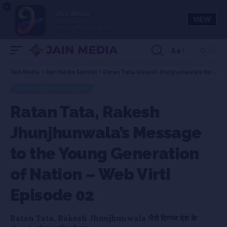
×
Jain Media
VIEW
Jain Media
FREE - In Google Play
Aa
Jain Media
>
Jain Media Special
>
Ratan Tata, Rakesh Jhunjhunwala’s Message to the Young Generation of Nation – Web Virti Episode 02
JAIN MEDIA SPECIAL
Ratan Tata, Rakesh
Jhunjhunwala’s Message
to the Young Generation
of Nation – Web Virti
Episode 02
Ratan Tata, Rakesh Jhunjhunwala जैसे दिग्गज देश के