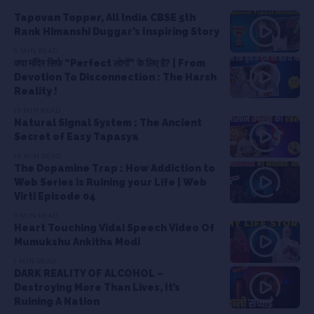
Tapovan Topper, All India CBSE 5th
Rank Himanshi Duggar’s Inspiring Story
6 MIN READ
क्या मंदिर सिर्फ “Perfect लोगों” के लिए है? | From
Devotion To Disconnection : The Harsh
Reality !
19 MIN READ
Natural Signal System : The Ancient
Secret of Easy Tapasya
14 MIN READ
The Dopamine Trap : How Addiction to
Web Series is Ruining your Life | Web
Virti Episode 04
9 MIN READ
Heart Touching Vidai Speech Video Of
Mumukshu Ankitha Modi
1 MIN READ
DARK REALITY OF ALCOHOL –
Destroying More Than Lives, It’s
Ruining A Nation