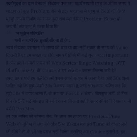
स्वर्णमुद्रा
का दान देनेवाले तीर्थंकर परमात्मा महावीरस्वामी प्रभु के अंतिम समय में
नक्षत्र की कुछ Problem होने से इंद्र महाराजा ने प्रभु से विनंती की कि ‘हे
प्रभु! आपके निर्वाण का समय कुछ क्षण बढ़ा दीजिए Problem Solve हो
जाएगी.’ तब प्रभु ने उत्तर दिया कि
“न भूतो न भविष्यति!”
यानी ना कभी ऐसा हुआ है और ना ही होगा.
स्वयं तीर्थंकर परमात्मा भी समय को घटा या बढ़ा नहीं सकते तो समय की Value
कितनी है वह हम समझ गए होंगे. समय पैसों से भी कई गुना ज्यादा Important
है और इतने कीमती समय को Web Series-Binge Watching-OTT
Platforms-Adult Content पर Waste करना कितना सही है?
आज अगर यदि हम कहें कि हमें वापस अपने बचपन में जाना है या कोई 30s वाला
व्यक्ति कहे कि मुझे अपने 20s में वापस जाना है, कोई 50s वाला व्यक्ति कहे कि
मुझे 30s में वापस जाना है, तो क्या यह Possible होगा? बिलकुल नहीं. तो फिर
दिन के 5-7 घंटे मोबाइल में बर्बाद करना कितना सही? ऊपर से गंदगी देखना यानी
बर्बादी Pro Max.
हर एक व्यक्ति को सोचना होगा कि आज का हमारा यह Precious Time
Web की दुनिया में लगा देंगे और 5 या 10 साल बाद इस Time को वापस लाने
की सोचेंगे तो भी हमें यह वापस नहीं मिलेगा इसलिए अब Choice हमारी है. हम