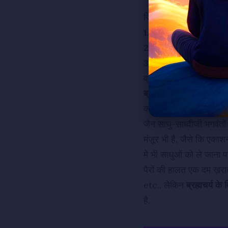
जिनशासन में ब्रह्मचर्यगुण क
1.
श्री स्थूलभद्रजी ने निर
2.
सुदर्शन सेठ, विमलमंत्री
3.
अहिंसा, अचौर्य, सत्य, ब्
व्रत का महत्व ज़्यादा माना
ब्रह्मचर्य में छुट?
क्या साधु-साध्वीजी भगवंतों 
जैन साधु-साध्वीजी भगवंतों
मंज़ूर भी है, जैसे कि एक
में भी साधुओं को ले जाना प
पैरों की हालत एक दम ख़रा
etc.. लेकिन
ब्रह्मचर्य के
है.