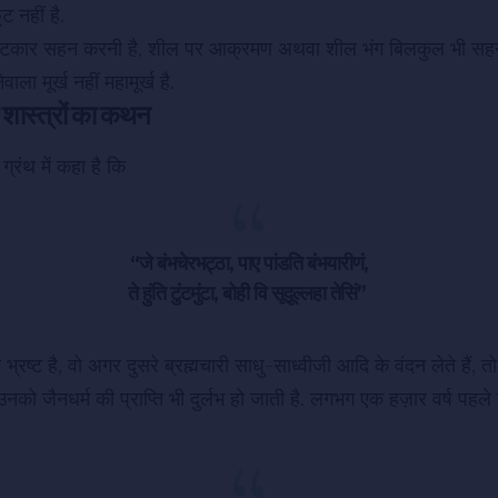
ूट नहीं है.
ट फटकार सहन करनी है, शील पर आक्रमण अथवा शील भंग बिलकुल भी सहन 
ा मूर्ख नहीं महामूर्ख है.
ें शास्त्रों का कथन
 ग्रंथ में कहा है कि
“जे बंभचेरभट्ठा, पाए पांडति बंभयारीणं,
ते हुंति टुंटमुंटा, बोही वि सूदूल्लहा तेसिं”
से भ्रष्ट है, वो अगर दुसरे ब्रह्मचारी साधु-साध्वीजी आदि के वंदन लेते हैं, तो
 उनको जैनधर्म की प्राप्ति भी दुर्लभ हो जाती है. लगभग एक हज़ार वर्ष पहले