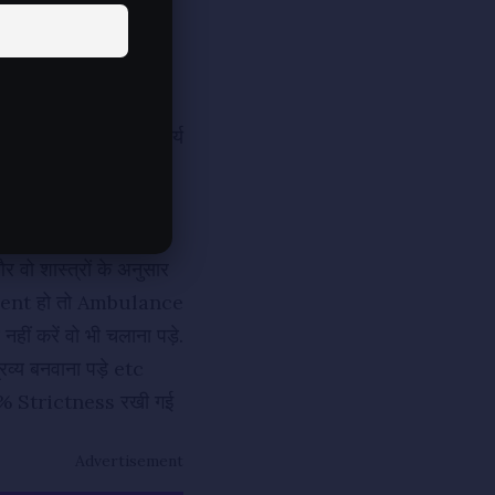
े ऊपर प्रसन्न बने थे.
री तरफ़ हो तो भी ब्रह्मचर्य
र वो शास्त्रों के अनुसार
 Accident हो तो Ambulance
नहीं करें वो भी चलाना पड़े.
रव्य बनवाना पड़े etc
100% Strictness रखी गई
Advertisement