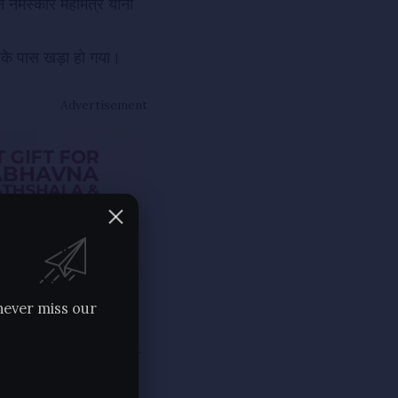
 नमस्कार महामंत्र यानी
े पास खड़ा हो गया।
Advertisement
 भाग जाए ऐसा उन्होंने
never miss our
ै..
नते रहे। अचानक ना जाने