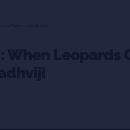
ce to Face with Jain Sadhviji
h : When Leopards
adhviji