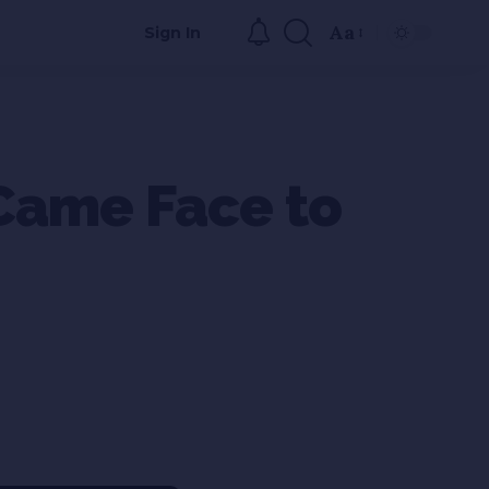
Aa
Sign In
 Came Face to