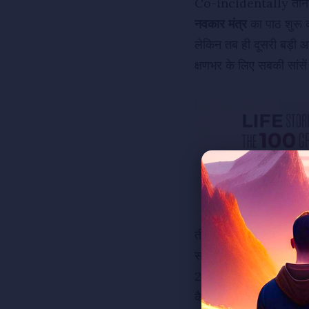
Co-incidentally तीनों सा
नवकार मंत्र
का पाठ शुरू
लेकिन तब ही दूसरी बड
क्षणभर के लिए सबकी सांसे
तीनों साध्वीजी भगवंत औ
सोचा भी नहीं और Pract
2-3 Minute तक वो Leopa
कैसे 2-3 Minute के बा