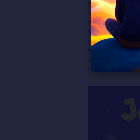
ऐसा लगा मानो स्वयं नवका
दिन उनकी श्रद्धा और दृढ़
फिर वे फटाफट विहार करके 
पास Leopards ने किसी व
तीनों साध्वीजी भगवंत एक 
नवकार महामंत्र
की अद्भुत
और मंत्रबल जब एक हो जा
साध्वीजी भगवंतों की इस श