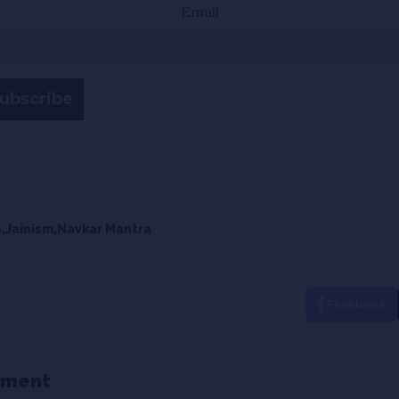
Email
s
Jainism
Navkar Mantra
Facebook
mment