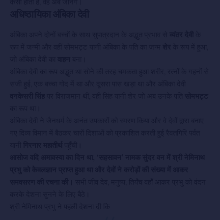
कैसा होता है, वह अब जानेंगे।
अधिष्ठायिका अंबिका देवी
अंबिका अपने दोनों बच्चों के साथ सुपात्रदान के अद्भुत प्रभाव से
व्यंतर देवी
के
रूप में जन्मी और वहीं सोमभट्ट यानी अंबिका के पति का जन्म
शेर
के रूप में हुआ,
जो अंबिका देवी का
वाहन
बना।
अंबिका देवी का रूप अद्भुत था सोने की तरह चमकता हुआ शरीर, रत्नों के गहनों से
सजी हुई, एक बच्चा गोद में था और दूसरा पास खड़ा था और अंबिका देवी
वनकेसरी सिंह
पर विराजमान थीं, वही सिंह यानी शेर जो अब उनके पति
सोमभट्ट
का रूप था।
अंबिका देवी ने जैनधर्म के अनंत उपकारों को स्मरण किया और वे देवों द्वारा बनाए
गए दिव्य विमान में बैठकर चारों दिशाओं को प्रकाशित करती हुई रैवतगिरि पर्वत
यानी
गिरनार महातीर्थ
पहुँची।
आसोज वदि अमावस्या का दिन था, ‘सहसावन’ नामक सुंदर वन में श्री नेमिनाथ
प्रभु को केवलज्ञान प्राप्त हुआ था और देवों ने करोड़ों की संख्या में आकर
समवसरण की रचना की।
सभी जीव देव, मनुष्य, तिर्यंच वहाँ आकर प्रभु को वंदन
करके देशना सुनने के लिए बैठे।
श्री नेमिनाथ प्रभु ने पहली देशना दी कि