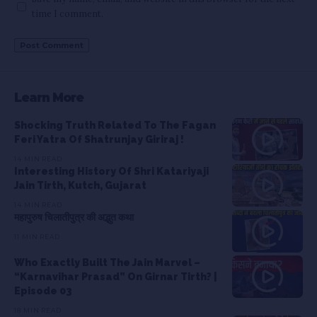
time I comment.
Learn More
Shocking Truth Related To The Fagan
Feri Yatra Of Shatrunjay Giriraj !
14 MIN READ
Interesting History Of Shri Katariyaji
Jain Tirth, Kutch, Gujarat
14 MIN READ
महापुरुष चिलातीपुत्र की अद्भुत कथा
11 MIN READ
Who Exactly Built The Jain Marvel –
“Karnavihar Prasad” On Girnar Tirth? |
Episode 03
18 MIN READ