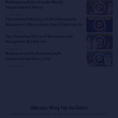
Mahapurush Karkandu Muni’s
Inspirational Story
17 MIN READ
The Untold History of Shri Neminath
Bhagwan’s Miraculous Idol | Episode 01
11 MIN READ
Eye Opening Story of Mahapurush
Naagdatt (Katha 02)
10 MIN READ
Mahapurush Kalkacharyaji’s
Inspirational Story (01)
14 MIN READ
Always Stay Up to Date
Subscribe to our newsletter to get our newest articles instantly!