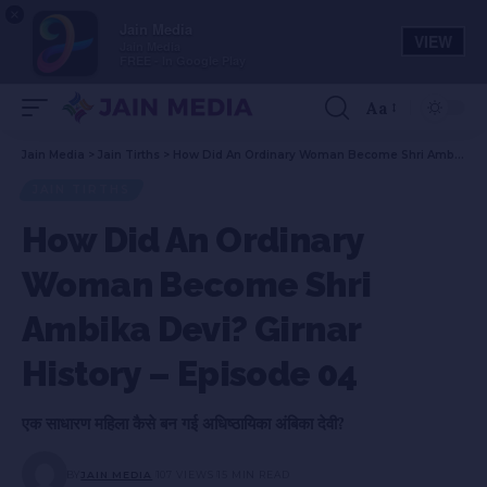
×
Jain Media
VIEW
Jain Media
FREE - In Google Play
Aa
Jain Media
>
Jain Tirths
>
How Did An Ordinary Woman Become Shri Ambika Devi? Girnar History – Episode 04
JAIN TIRTHS
How Did An Ordinary
Woman Become Shri
Ambika Devi? Girnar
History – Episode 04
एक साधारण महिला कैसे बन गई अधिष्ठायिका अंबिका देवी?
BY
JAIN MEDIA
107 VIEWS
15 MIN READ