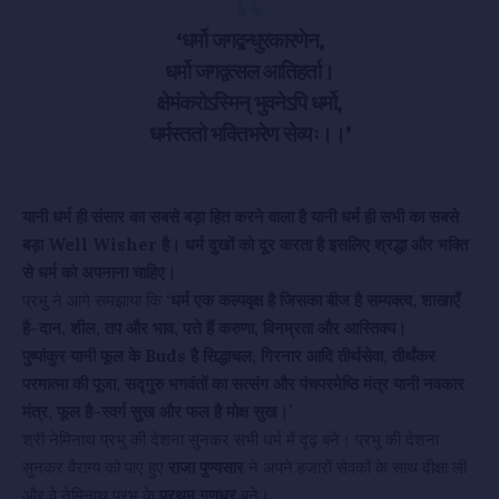
‘धर्मो जगद्बन्धुरकारणेन,
धर्मो जगद्वत्सल आतिहर्ता।
क्षेमंकरोऽस्मिन् भुवनेऽपि धर्मो,
धर्मस्ततो भक्तिभरेण सेव्यः।।’
यानी धर्म ही संसार का सबसे बड़ा हित करने वाला है यानी धर्म ही सभी का सबसे
बड़ा Well Wisher है। धर्म दुखों को दूर करता है इसलिए श्रद्धा और भक्ति
से धर्म को अपनाना चाहिए।
प्रभु ने आगे समझाया कि
‘धर्म एक कल्पवृक्ष है जिसका बीज है सम्यक्त्व, शाखाएँ
है-दान, शील, तप और भाव, पत्ते हैं करुणा, विनम्रता और आस्तिक्य।
पुष्पांकुर यानी फूल के Buds है सिद्धाचल, गिरनार आदि तीर्थसेवा, तीर्थंकर
परमात्मा की पूजा, सद्गुरु भगवंतों का सत्संग और पंचपरमेष्ठि मंत्र यानी नवकार
मंत्र, फूल है-स्वर्ग सुख और फल है मोक्ष सुख।’
श्री नेमिनाथ प्रभु की देशना सुनकर सभी धर्म में दृढ़ बने। प्रभु की देशना
सुनकर वैराग्य को पाए हुए
राजा पुण्यसार
ने अपने हजारों सेवकों के साथ दीक्षा ली
और वे नेमिनाथ प्रभु के
प्रथम गणधर
बने।