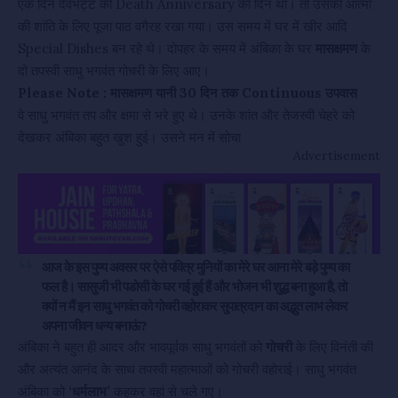
एक दिन देवभट्ट की Death Anniversary का दिन था। तो उसकी आत्मा
की शांति के लिए पूजा पाठ वगैरह रखा गया। उस समय में घर में खीर आदि
Special Dishes बन रहे थे। दोपहर के समय में अंबिका के घर
मासक्षमण
के
दो तपस्वी साधु भगवंत गोचरी के लिए आए।
Please Note : मासक्षमण यानी 30 दिन तक Continuous उपवास
वे साधु भगवंत तप और क्षमा से भरे हुए थे। उनके शांत और तेजस्वी चेहरे को
देखकर अंबिका बहुत खुश हुई। उसने मन में सोचा
Advertisement
आज के इस पुण्य अवसर पर ऐसे पवित्र मुनियों का मेरे घर आना मेरे बड़े पुण्य का
फल है। सासुजी भी पडोसी के घर गई हुई हैं और भोजन भी शुद्ध बना हुआ है, तो
क्यों न मैं इन साधु भगवंत को गोचरी वहोराकर सुपात्रदान का अद्भुत लाभ लेकर
अपना जीवन धन्य बनाऊं?
अंबिका ने बहुत ही आदर और भावपूर्वक साधु भगवंतों को
गोचरी
के लिए विनंती की
और अत्यंत आनंद के साथ तपस्वी महात्माओं को गोचरी वहोराई। साधु भगवंत
अंबिका को
‘धर्मलाभ’
कहकर वहां से चले गए।