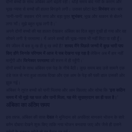
दोनों बच्चों के साथ अंबिका आगे बढ़ती रही। थोड़े समय बाद गर्मी के कारण और
भूख-प्यास से बच्चों की हालत बिगड़ने लगी। उसका छोटा बेटा
विभंकर
बार-बार
‘पानी-पानी’ कहकर रोने लगा और बड़ा पुत्र
शुभंकर
, भूख और थकान से बोलने
लगा ‘माँ। मुझे बहुत भूख लगी है।’
अपने दोनों बच्चों की यह हालत देखकर अंबिका का दिल बहुत दुखी हो गया और वह
सोचने लगी ‘हे परमात्मा। मैं अपने बच्चों की भूख-प्यास भी नहीं मिटा पा रही हूँ।
मेरे जीवन में बस दुःख ही दुःख क्यों हैं?
शायद मैंने पिछले जन्मों में कुछ भारी पाप
किए होंगे जिनके परिणाम में आज ये सब देखना पड़ रहा है
लेकिन अब मैं हार नहीं
मानूँगी और
जिनेश्वर परमात्मा
की शरण में ही रहूँगी।’
दोनों बच्चों के साथ अंबिका एक पेड़ के नीचे बैठी। कुछ समय बाद उसे सामने एक
ठंडे जल से भरा हुआ तालाब दिखा और एक आम के पेड़ की पकी डाल उसकी ओर
झुक गई।
अंबिका ने तुरंत बच्चों को पानी पिलाया और आम खिलाए और सोचा कि
‘इस कठिन
समय में भी मुझे यह फल और पानी मिला, यह मेरे सुपात्रदान का ही फल है।’
अंबिका का अंतिम समय
इस तरफ, अंबिका की सास
देवल
ने मुनिदान को अपवित्र मानकर भोजन के सारे
बर्तन दोबारा देखने शुरू किए ताकि नया भोजन बनवाया जाए और जैसे ही उसने
बर्तनों के ढक्कन खोले तो वह हैरान रह गई।