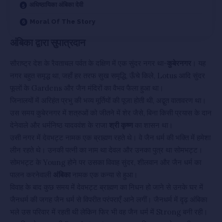
अधिष्ठायिका अंबिका देवी
Moral Of The Story
अंबिका द्वारा सुपात्रदान
सौराष्ट्र देश के रैवताचल पर्वत के दक्षिण में एक सुंदर नगर था-
कुबेरनगर
। यह
नगर बहुत समृद्ध था, जहाँ हर तरफ सुख समृद्धि, ऊँचे किले, Lotus आदि सुंदर
फूलों के Gardens और जैन मंदिरों का वैभव फैला हुआ था।
जिनालयों में अरिहंत प्रभु की भव्य मूर्तियों की पूजा होती थी, अद्बुत वातावरण था।
उस समय कुबेरनगर में शत्रुओं को जीतने में शेर जैसे, बिना किसी प्रयास के दान
देनेवाले और धर्मनिष्ठ यादववंश के राजा
श्री कृष्ण
का शासन था।
उसी नगर में देवभट्ट नामक एक ब्राह्मण रहते थे। वे जैन धर्म की भक्ति में हमेशा
लीन रहते थे। उनकी पत्नी का नाम था देवल और उनका पुत्र था सोमभट्ट।
सोमभट्ट के Young होने पर उसका विवाह सुंदर, शीलवान और जैन धर्म का
पालन करनेवाली
अंबिका
नामक एक कन्या से हुआ।
विवाह के बाद कुछ समय में देवभट्ट ब्राह्मण का निधन हो जाने से उनके घर में
जैनधर्म की जगह जैन धर्म से विपरीत परंपराएँ आने लगीं। जैनधर्म में दृढ़ अंबिका
भले उस परिवार में रहती थी लेकिन फिर भी वह जैन धर्म में Strong बनी रही।