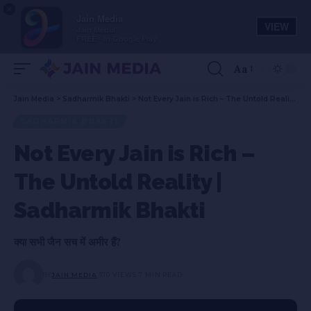
×
Jain Media
VIEW
Jain Media
FREE - In Google Play
Aa
Jain Media
>
Sadharmik Bhakti
>
Not Every Jain is Rich – The Untold Reality | Sadharmik Bhakti
SADHARMIK BHAKTI
Not Every Jain is Rich –
The Untold Reality |
Sadharmik Bhakti
क्या सभी जैन सच में अमीर हैं?
BY
JAIN MEDIA
170 VIEWS
7 MIN READ