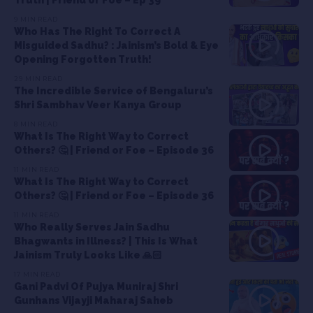
9 MIN READ
Who Has The Right To Correct A
Misguided Sadhu? : Jainism’s Bold & Eye
Opening Forgotten Truth!
29 MIN READ
The Incredible Service of Bengaluru’s
Shri Sambhav Veer Kanya Group
8 MIN READ
What Is The Right Way to Correct
Others? 🤔 | Friend or Foe – Episode 36
11 MIN READ
What Is The Right Way to Correct
Others? 🤔 | Friend or Foe – Episode 36
11 MIN READ
Who Really Serves Jain Sadhu
Bhagwants in Illness? | This Is What
Jainism Truly Looks Like 🙏🏻
17 MIN READ
Gani Padvi Of Pujya Muniraj Shri
Gunhans Vijayji Maharaj Saheb