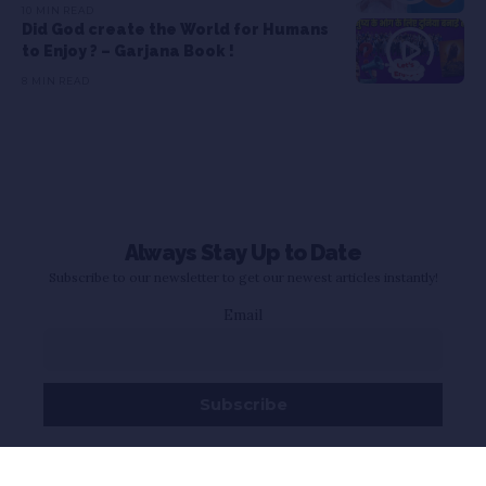
10 MIN READ
Did God create the World for Humans
to Enjoy ? – Garjana Book !
8 MIN READ
Always Stay Up to Date
Subscribe to our newsletter to get our newest articles instantly!
Email