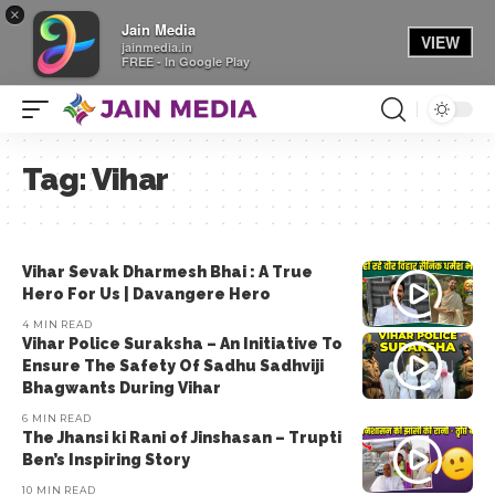
×
Jain Media
VIEW
jainmedia.in
FREE - In Google Play
Tag:
Vihar
Vihar Sevak Dharmesh Bhai : A True
Hero For Us | Davangere Hero
4 MIN READ
Vihar Police Suraksha – An Initiative To
Ensure The Safety Of Sadhu Sadhviji
Bhagwants During Vihar
6 MIN READ
The Jhansi ki Rani of Jinshasan – Trupti
Ben’s Inspiring Story
10 MIN READ