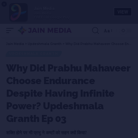
×
Jain Media
VIEW
Jain Media
FREE - In Google Play
Aa
Jain Media
>
Updeshmala Granth
>
Why Did Prabhu Mahaveer Choose Endurance Despite Having Infinite Power? Updeshmala Granth Ep 03
UPDESHMALA GRANTH
Why Did Prabhu Mahaveer
Choose Endurance
Despite Having Infinite
Power? Updeshmala
Granth Ep 03
शक्ति होने पर भी प्रभु ने कष्टों को सहन क्यों किया?