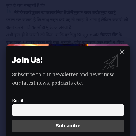
एक ही बात समझनी है कि
मेरी देनदारी चुकाने का अवसर मिला है तो मैं चुपचाप सहन करके चुका रहा हूं।
प्रश्न उठ सकता है कि साधु सहन करें वह तो समझ में आता है लेकिन संसारी को
सहन करना पड़े यह थोडा मुश्किल लगता है।
अभी हाल ही में जानने को मिला था कि प्रसिद्ध Singer और
नेमरस गीत
के
रचनाकार + गायक
पारस भाई गडा
, उनकी.. कोई कारणवष कुछ लोगों ने निंदा-
टीका की थी।
तो पारस भाई ने अपने गुरु भगवंत से हंसते-हंसते कहा कि
‘साहेबजी मेरे कल्याण
Join Us!
मित्र बहुत बढ़ गए हैं। वे मेरी मोक्ष मार्ग की साधना में बहुत Support कर रहे
हैं।’
Subscribe to our newsletter and never miss
इस तरह अनेकों घटनाएं हमें देखने को मिल जाएगी जहाँ छोटे बड़े कष्ट संसारी भी
our latest news, podcasts etc.
सहन करते हैं। बोलना बहुत आसान है लेकिन
सहन
करना बहुत बहुत मुश्किल।
सहन करने से क्या होता है, सहन किस तरह करना, महापुरुषों ने किस तरह किया है
Email
यह जानना हो तो
Jailer
और Friend or Foe Series देख सकते हैं।
Depth में यह Concept Clear हो जाएगा।
Watch Jailer Series Here 👇