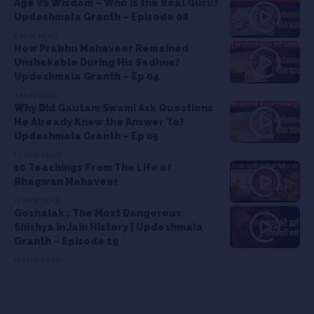
Age VS Wisdom – Who is the Real Guru?
Updeshmala Granth – Episode 08
6 MIN READ
How Prabhu Mahaveer Remained
Unshakable During His Sadhna?
Updeshmala Granth – Ep 04
3 MIN READ
Why Did Gautam Swami Ask Questions
He Already Knew the Answer To?
Updeshmala Granth – Ep 05
12 MIN READ
10 Teachings From The Life of
Bhagwan Mahaveer
13 MIN READ
Goshalak : The Most Dangerous
Shishya in Jain History | Updeshmala
Granth – Episode 19
10 MIN READ