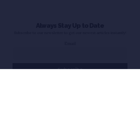
Always Stay Up to Date
Subscribe to our newsletter to get our newest articles instantly!
Email
WHATSAPP
YOUTUBE
INSTAGRAM
Follow Us
FACEBOOK
TWITTER
TELEGRAM