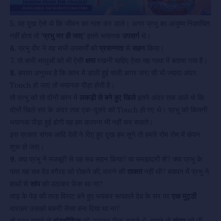
5.
वह दुख ऐसे थे कि जीवन का नाश कर डाले। अगर प्रभु का आयुष्य निकाचित
नहीं होता तो
‘प्रभु मर ही जाए’
इतने भयानक
उपसर्ग
थे।
6.
प्रभु वीर ने वह सभी उपसर्गों को
प्रसन्नता
से
सहन
किया।
7.
तो सभी साधुओं को भी ऐसी
क्षमा
रखनी चाहिए ऐसा यह गाथा में बताया गया है।
8.
हमारा अनुभव है कि कान में डाली हुई सली अगर जरा सी भी ज्यादा अंदर
Touch हो जाए तो भयानक पीड़ा होती है।
तो प्रभु को तो दोनों कान में
लकड़ी से बने हुए खिले
इतने अंदर तक डाले थे कि
दोनों खिले सर के अंदर तक एक-दूसरे को Touch हो गए थे। प्रभु को कितनी
भयानक पीड़ा हुई होगी यह हम कल्पना भी नहीं कर सकते।
इस प्रकार संगम आदि देवों ने दिए हुए दुख हम सुने तो हमारे रोम रोम में कंपन
शुरू हो जाए।
9.
क्या प्रभु ने मजबूरी से यह सब सहन किया? या समझदारी से? क्या प्रभु के
पास यह सब देव वगैरह को रोकने की, मारने की
ताकत
नहीं थी? बचपन में प्रभु ने
हाथों से
सांप
को उठाकर फेंक था ना?
ताड़ के पेड़ की तरह विराट बने हुए भयंकर रूपवाले देव के सर पर
एक मुट्ठी
मारकर उसको बकरी जैसा बना दिया था ना?
तो प्रभु चाहते तो
चंडकौशिक
को उठाकर फेंक सकते थे, चाहते तो
संगम
को भी