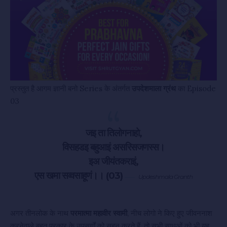
प्रस्तुत है आगम ज्ञानी बनो Series के अंतर्गत
उपदेशमाला ग्रंथ
का Episode
03
जइ ता तिलोगनाहो,
विसहडइ बहुआइं असरिसजणस्स।
इअ जीयंतकराइं,
एस खमा सव्वसाहूणं।। (03)
Updeshmala Granth
अगर तीनलोक के नाथ
परमात्मा महावीर स्वामी
, नीच लोगो ने किए हुए जीवननाश
करनेवाले बहुत प्रकार के उपसर्गों को सहन करते हैं, तो सभी साधुओं को भी यह