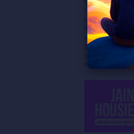
मुनि चौद सहस छे ताहरे ने, 
टलवलतो मुजने मूकी गयां, प्
प्रभु! स्वप्नांतरमां, अंतर न 
वीर वहेला आवो, गौतम क
पण हुं आज्ञावाट चाल्यो, 
हुं रागवश रखडुं निरागी, वी
हुं वीर! वीर! करूँ, वीर न धर
वीर वहेला आवो, गौतम क