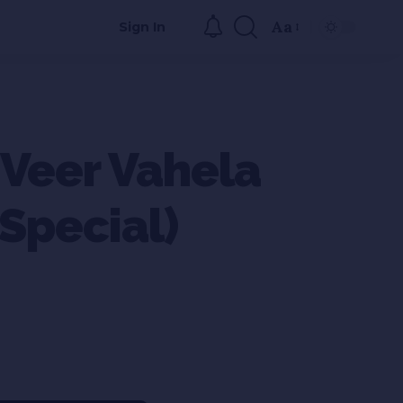
Aa
Sign In
Veer Vahela
Special)