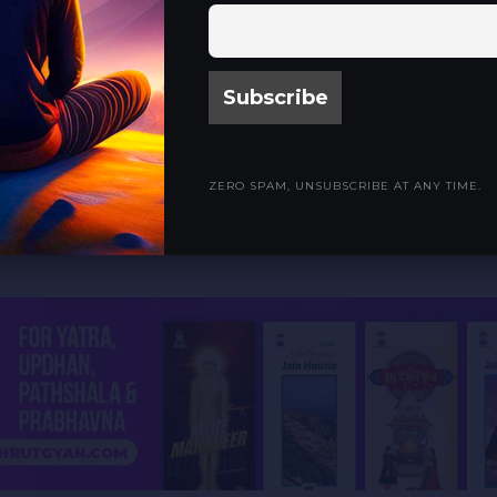
माहरे वीर तुं एक छे,
रभु ! क्यां तमारी टेक छे,
धर्यो सुजाण रे..
ही बोलावे…
(6)
नथी मल्यो आ अवसरे,
र शिवपुर संचरे,
ZERO SPAM, UNSUBSCRIBE AT ANY TIME.
े कांई कान रे..
ही बोलावे…
(7)