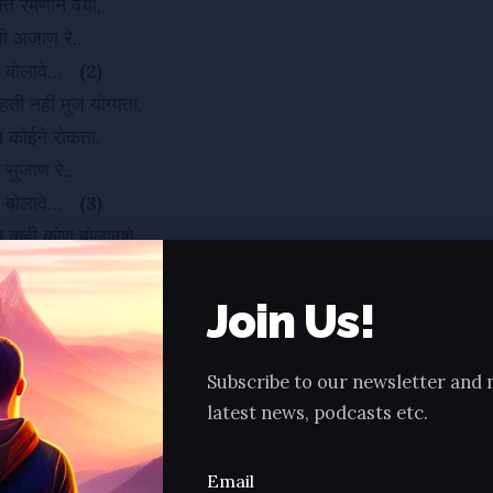
ति रमणीने वर्यो,
थी अजाण रे..
ही बोलावे…
(2)
 हती नहीं मुज योग्यता,
ोण कोईने रोकता,
 सुजाण रे..
ही बोलावे…
(3)
तम कही कोण बोलावशे,
का बिचारी क्यां जशे,
रो मम कान रे..
Join Us!
ही बोलावे…
(4)
मिथ्यात्व सघले व्यापशे,
Subscribe to our newsletter and 
र चंगुल वधी जशे,
latest news, podcasts etc.
 जगभाण रे..
ही बोलावे…
(5)
Email