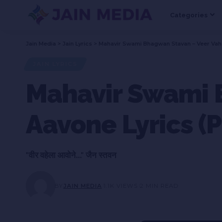
Categories
Jain Media
>
Jain Lyrics
>
Mahavir Swami Bhagwan Stavan – Veer Vahel
JAIN LYRICS
Mahavir Swami 
Aavone Lyrics (
"वीर वहेला आवोने..." जैन स्तवन
BY
JAIN MEDIA
1.1K VIEWS
2 MIN READ