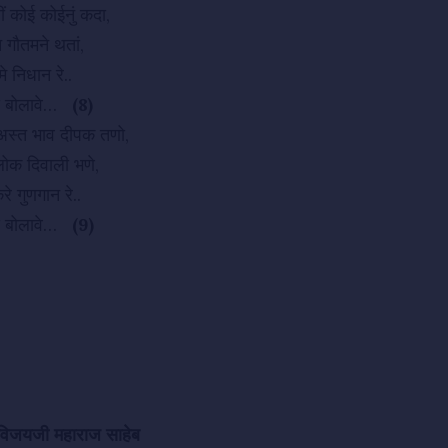
ं कोई कोईनुं कदा,
ान गौतमने थतां,
े निधान रे..
ही बोलावे…
(8)
 अस्त भाव दीपक तणो,
 लोक दिवाली भणे,
े गुणगान रे..
ही बोलावे…
(9)
रविजयजी महाराज साहेब