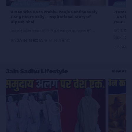
JAIN LIFESTYLE
JAIN L
A Man Who Does Prabhu Pooja Continuously
Protect Y
For 9 Hours Daily – Inspirational Story Of
– A Scien
Alpesh Bhai
Your Life
क्या कोई व्यक्ति भगवान की 9-9 घंटों तक पूजा कर सकता है? …
BOILED + 
Super Scie
BY
JAIN MEDIA
9 MIN READ
BY
JAIN
Jain Sadhu Lifestyle
View All