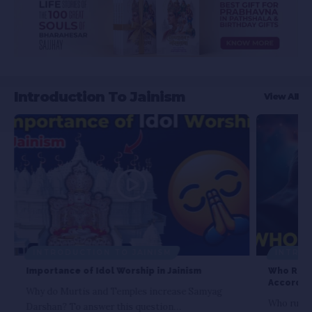
Introduction To Jainism
View All
INTRODUCTION TO JAINISM
INTROD
Importance of Idol Worship in Jainism
Who Runs 
According
Why do Murtis and Temples increase Samyag
Who runs 
Darshan? To answer this question…