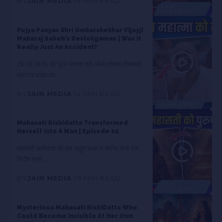
BY
JAIN MEDIA
19 MIN READ
JAIN
HISTORY
Pujya Panyas Shri Omkarshekhar Vijayji
Maharaj Saheb’s Devlokgaman | Was It
Really Just An Accident?
28 मई 2026 को पूज्य पंन्यास श्री ओंकारशेखर विजयजी
महाराज साहेब का…
BY
JAIN MEDIA
14 MIN READ
JAIN NEWS
Mahasati Rishidatta Transformed
Herself Into A Man | Episode 02
महासती ऋषिदत्ता की इस अद्भुत कथा में जानिए कैसे एक
निर्दोष स्त्री…
BY
JAIN MEDIA
18 MIN READ
JAIN
HISTORY
Mysterious Mahasati RishiDatta Who
Could Become Invisible At Her Own