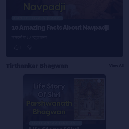
JAIN FESTIVALS (PARV)
10 Amazing Facts About Navpadji
नवपदजी के 10 अद्भुत रहस्य !
1
Tirthankar Bhagwan
View All
TIRTHANKAR (ARIHANT)