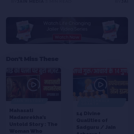
BY
JAIN MEDIA
3 MIN READ
BY
JAIN
Don't Miss These
JAIN HISTORY
UPDESHMALA
GRANTH
Mahasati
14 Divine
Madanrekha’s
Qualities of
Untold Story : The
Sadguru / Jain
Woman Who
Acharya |