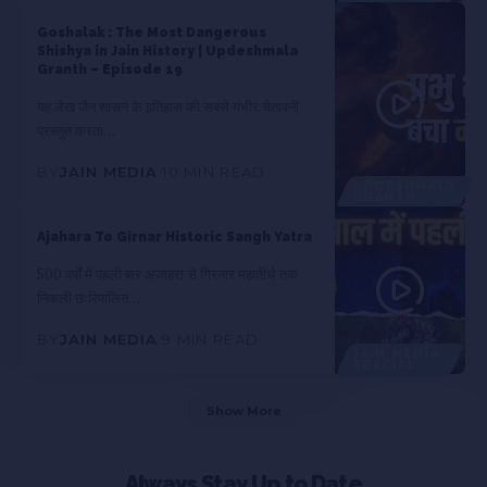
Goshalak : The Most Dangerous
Shishya in Jain History | Updeshmala
Granth – Episode 19
यह लेख जैन शासन के इतिहास की सबसे गंभीर चेतावनी
प्रस्तुत करता…
BY
JAIN MEDIA
10 MIN READ
UPDESHMALA
GRANTH
Ajahara To Girnar Historic Sangh Yatra
500 वर्षों में पहली बार अजाहरा से गिरनार महातीर्थ तक
निकली छःरिपालित…
BY
JAIN MEDIA
9 MIN READ
JAIN MEDIA
SPECIAL
Show More
Always Stay Up to Date